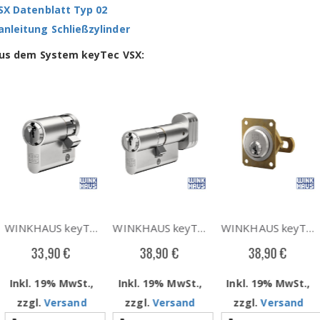
X Datenblatt Typ 02
leitung Schließzylinder
aus dem System keyTec VSX:
WINKHAUS keyTec VSX Halbzylinder Typ 02, ab Länge 30/10
WINKHAUS keyTec VSX Knaufzylinder Typ 04, ab Länge 30/30
WINKHAUS keyTec VSX Hebelzylinder Typ 28
33,90 €
38,90 €
38,90 €
Inkl. 19% MwSt.,
Inkl. 19% MwSt.,
Inkl. 19% MwSt.,
zzgl.
Versand
zzgl.
Versand
zzgl.
Versand