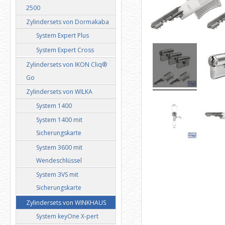
2500
Zylindersets von Dormakaba
System Expert Plus
System Expert Cross
Zylindersets von IKON Cliq®
Go
Zylindersets von WILKA
System 1400
System 1400 mit
Sicherungskarte
System 3600 mit
Wendeschlüssel
System 3VS mit
Sicherungskarte
Zylindersets von WINKHAUS
System keyOne X-pert