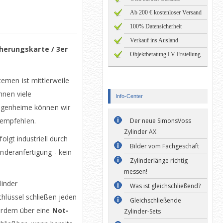
Ab 200 € kostenloser Versand
100% Datensicherheit
Verkauf ins Ausland
herungskarte / 3er
Objektberatung LV-Erstellung
men ist mittlerweile
hnen viele
Info-Center
 Eigenheime können wir
empfehlen.
Der neue SimonsVoss
Zylinder AX
olgt industriell durch
Bilder vom Fachgeschäft
onderanfertigung - kein
Zylinderlänge richtig
messen!
linder
Was ist gleichschließend?
Schlüssel schließen jeden
Gleichschließende
ßerdem über eine
Not-
Zylinder-Sets