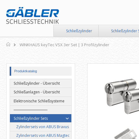
Direkt
zum
Inhalt
Schließzylinder
Schließzylinder 
Home
WINKHAUS keyTec VSX 3er Set | 3 Profilzylinder
Zum
Zum
Produktkatalog
Ende
Anfang
der
der
Schließzylinder - Übersicht
Bildergalerie
Bildergalerie
springen
springen
Schließanlagen - Übersicht
Elektronische Schließsysteme
Schließzylinder Sets
Zylindersets von ABUS Bravus
Zylindersets von ABUS Magtec