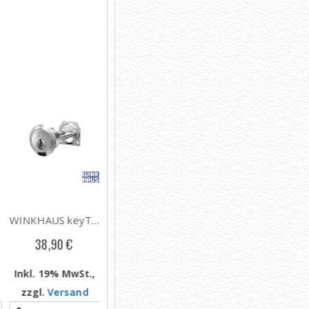
next
WINKHAUS keyTec VSX Außenzylinder für Kastenschlösser Typ 27
WINKHAUS keyTec VSX Kurzzylinder Typ 71, ab Länge 28/28
WINKHAUS keyTec VSX Kurzzylinder Typ 77 / Typ 57, ab Länge 28/35
38,90 €
33,90 €
38,40 €
Inkl. 19% MwSt.,
Inkl. 19% MwSt.,
Inkl. 19% MwSt.,
zzgl.
Versand
zzgl.
Versand
zzgl.
Versand