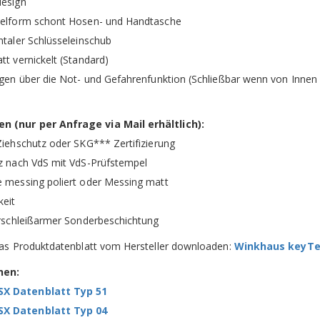
design
selform schont Hosen- und Handtasche
ntaler Schlüsseleinschub
tt vernickelt (Standard)
ügen über die Not- und Gefahrenfunktion (Schließbar wenn von Innen e
 (nur per Anfrage via Mail erhältlich):
Ziehschutz oder SKG*** Zertifizierung
z nach VdS mit VdS-Prüfstempel
e messing poliert oder Messing matt
keit
erschleißarmer Sonderbeschichtung
das Produktdatenblatt vom Hersteller downloaden:
Winkhaus keyTec
nen:
X Datenblatt Typ 51
X Datenblatt Typ 04