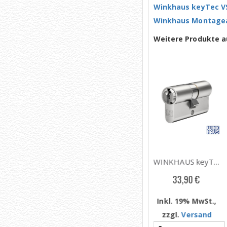
Winkhaus keyTec VS
Winkhaus Montagean
Weitere Produkte 
prev
WINKHAUS keyTec VSX Schließzylinder mit Doppelbart (Biffar) Typ 51Z10
WINKHAUS keyTec VSX Schließzylinder mit Zahnkranz (10 Zähne) Typ 51/11
WINKHAUS keyTec VSX Schließzylinder Typ 01 / Typ 51, ab Länge 30/30
213,90 €
213,90 €
33,90 €
Inkl. 19% MwSt.,
Inkl. 19% MwSt.,
Inkl. 19% MwSt.,
zzgl.
Versand
zzgl.
Versand
zzgl.
Versand