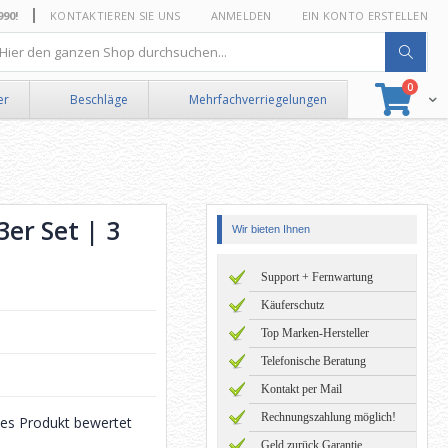
0!
KONTAKTIEREN SIE UNS
ANMELDEN
EIN KONTO ERSTELLEN
he
Artikel
0
Suche
Ware
er
Beschläge
Mehrfachverriegelungen
er Set | 3
Wir bieten Ihnen
Support + Fernwartung
Käuferschutz
Top Marken-Hersteller
Telefonische Beratung
Kontakt per Mail
Rechnungszahlung möglich!
eses Produkt bewertet
Geld zurück Garantie