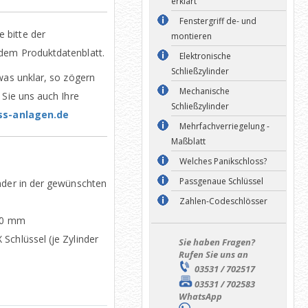
erklärt
Fenstergriff de- und
 bitte der
montieren
dem Produktdatenblatt.
Elektronische
Schließzylinder
was unklar, so zögern
Mechanische
 Sie uns auch Ihre
Schließzylinder
ss-anlagen.de
Mehrfachverriegelung -
Maßblatt
Welches Panikschloss?
Passgenaue Schlüssel
nder in der gewünschten
Zahlen-Codeschlösser
x70 mm
Schlüssel (je Zylinder
Sie haben Fragen?
Rufen Sie uns an
03531 / 702517
03531 / 702583
WhatsApp