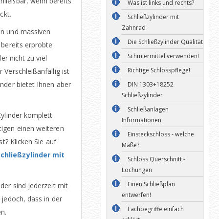
chließbar, wenn bereits
Was ist links und rechts?
ckt.
Schließzylinder mit
Zahnrad
en und massiven
Die Schließzylinder Qualität
 bereits erprobte
Schmiermittel verwenden!
er nicht zu viel
Richtige Schlosspflege!
Verschleißanfällig ist
nder bietet Ihnen aber
DIN 1303+18252
Schließzylinder
Schließanlagen
Zylinder komplett
Informationen
igen einen weiteren
Einsteckschloss - welche
st? Klicken Sie auf
Maße?
hließzylinder mit
Schloss Querschnitt -
Lochungen
Einen Schließplan
er sind jederzeit mit
entwerfen!
 jedoch, dass in der
Fachbegriffe einfach
n.