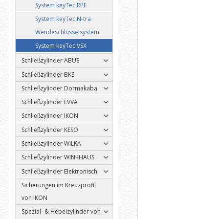
System keyTec RPE
System keyTec N-tra
Wendeschlüsselsystem
System keyTec VSX
Schließzylinder ABUS
Schließzylinder BKS
Schließzylinder Dormakaba
Schließzylinder EVVA
Schließzylinder IKON
Schließzylinder KESO
Schließzylinder WILKA
Schließzylinder WINKHAUS
Schließzylinder Elektronisch
Sicherungen im Kreuzprofil
von IKON
Spezial- & Hebelzylinder von