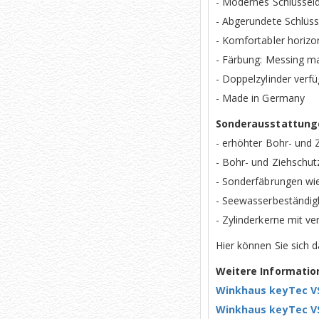
- Modernes Schlüssel
- Abgerundete Schlüs
- Komfortabler horizo
- Färbung: Messing ma
- Doppelzylinder verf
- Made in Germany
Sonderausstattungen
- erhöhter Bohr- und 
- Bohr- und Ziehschut
- Sonderfäbrungen wi
- Seewasserbeständig
- Zylinderkerne mit v
Hier können Sie sich 
Weitere Informatio
Winkhaus keyTec VS
Winkhaus keyTec VS