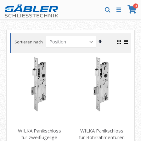
Direkt
Art
0
zum
Wa
Suche
Inhalt
In
Ansicht
Sortieren nach
absteigender
als
Raster
Liste
Reihenfolge
WILKA Panikschloss
WILKA Panikschloss
für zweiflügelige
für Rohrrahmentüren