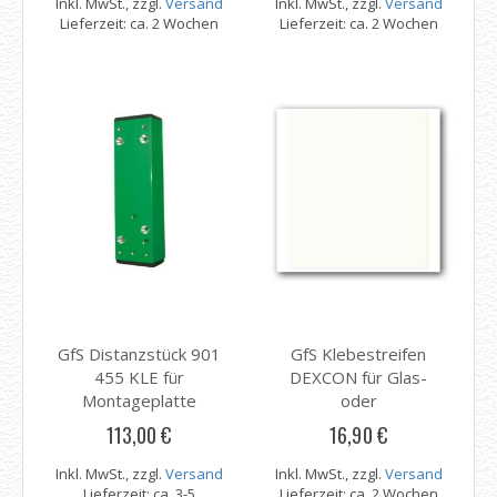
Inkl. MwSt., zzgl.
Versand
Inkl. MwSt., zzgl.
Versand
Lieferzeit: ca. 2 Wochen
Lieferzeit: ca. 2 Wochen
GfS Distanzstück 901
GfS Klebestreifen
455 KLE für
DEXCON für Glas-
Montageplatte
oder
Brandschutztüren 960
113,00 €
16,90 €
965
Inkl. MwSt., zzgl.
Versand
Inkl. MwSt., zzgl.
Versand
Lieferzeit: ca. 3-5
Lieferzeit: ca. 2 Wochen