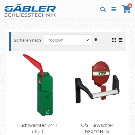
Direkt
Art
0
zum
Wa
Suche
Inhalt
In
Ansicht
Sortieren nach
absteigender
als
Raster
Liste
Reihenfolge
Fluchtwächter 7411
GfS Türwächter
effeff
DEXCON für