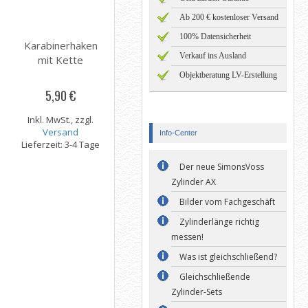
Ab 200 € kostenloser Versand
100% Datensicherheit
Karabinerhaken
Verkauf ins Ausland
mit Kette
Objektberatung LV-Erstellung
5,90 €
Inkl. MwSt., zzgl.
Versand
Info-Center
Lieferzeit: 3-4 Tage
Der neue SimonsVoss
Zylinder AX
Bilder vom Fachgeschäft
Zylinderlänge richtig
messen!
Was ist gleichschließend?
Gleichschließende
Zylinder-Sets