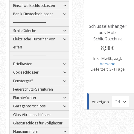
Einschweißschlosskasten
Panik-Einsteckschlösser
Schlüsselanhänger
Schließbleche
aus Holz
Schließtechnik
Elektrische Türöffner von
Gäbler
8,90 €
effeff
Inkl. MwSt., zzgl.
Versand
Briefkasten
Lieferzeit: 3-4 Tage
Codeschlösser
Fenstergriff
Feuerschutz-Garnituren
Fluchtwächter
Anzeigen
Garagentorschloss
Glas-Vitrinenschlösser
Glastürschloss für Vollglastür
Hausnummern