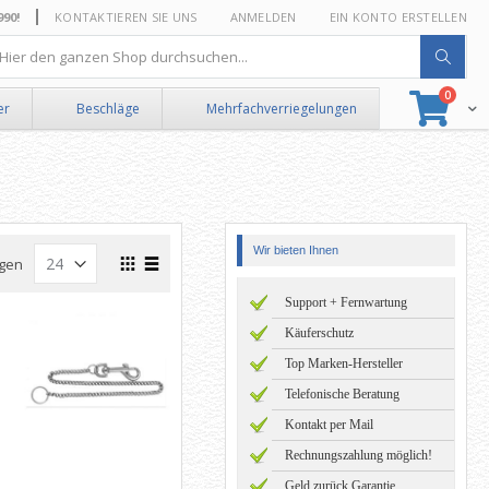
0!
KONTAKTIEREN SIE UNS
ANMELDEN
EIN KONTO ERSTELLEN
he
Artikel
0
Suche
Ware
er
Beschläge
Mehrfachverriegelungen
Wir bieten Ihnen
Ansicht
gen
als
Raster
Liste
Support + Fernwartung
Käuferschutz
Top Marken-Hersteller
Telefonische Beratung
Kontakt per Mail
Rechnungszahlung möglich!
Geld zurück Garantie