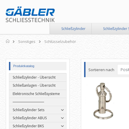
Direkt
zum
Inhalt
Schließzylinder
Schließzylinder 
Home
Sonstiges
Schlüsselzubehör
Produktkatalog
Sortieren nach
Schließzylinder - Übersicht
Schließanlagen - Übersicht
Elektronische Schließsysteme
Schließzylinder Sets
Schließzylinder ABUS
Schließzylinder BKS