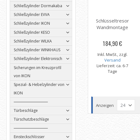
Schließzylinder Dormakaba
Schließzylinder EVVA
Schlüsseltresor
Schließzylinder IKON
Wandmontage
Schließzylinder KESO
Schließzylinder WILKA
184,90 €
Schließzylinder WINKHAUS
Inkl. MwSt., zzgl.
Schließzylinder Elektronisch
Versand
Lieferzeit: ca. 6-7
Sicherungen im Kreuzprofil
Tage
von IKON
Spezial- & Hebelzylinder von
IKON
Anzeigen
Türbeschläge
Türschutzbeschläge
Einsteckschlösser