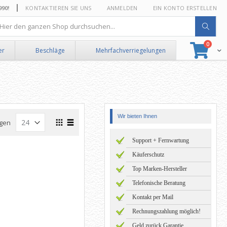
0!
KONTAKTIEREN SIE UNS
ANMELDEN
EIN KONTO ERSTELLEN
he
Artikel
0
Suche
Ware
er
Beschläge
Mehrfachverriegelungen
Wir bieten Ihnen
Ansicht
gen
als
Raster
Liste
Support + Fernwartung
Käuferschutz
Top Marken-Hersteller
Telefonische Beratung
Kontakt per Mail
Rechnungszahlung möglich!
Geld zurück Garantie