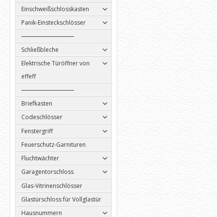
Einschweißschlosskasten
Panik-Einsteckschlösser
Schließbleche
Elektrische Türöffner von
effeff
Briefkasten
Codeschlösser
Fenstergriff
Feuerschutz-Garnituren
Fluchtwächter
Garagentorschloss
Glas-Vitrinenschlösser
Glastürschloss für Vollglastür
Hausnummern