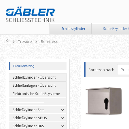
Direkt
zum
Inhalt
Schließzylinder
Schließzylinder 
Home
Tresore
Rohrtresor
Produktkatalog
Sortieren nach
Schließzylinder - Übersicht
Schließanlagen - Übersicht
Elektronische Schließsysteme
Schließzylinder Sets
Schließzylinder ABUS
Schließzylinder BKS