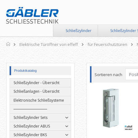
Direkt
zum
Inhalt
Schließzylinder
Schließzylinder 
Home
Elektrische Türöffner von effeff
für Feuerschutztüren
Produktkatalog
Sortieren nach
Schließzylinder - Übersicht
Schließanlagen - Übersicht
Elektronische Schließsysteme
Schließzylinder Sets
Schließzylinder ABUS
Schließzylinder BKS