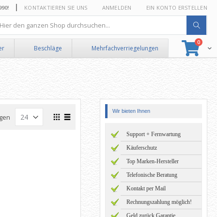
0!
KONTAKTIEREN SIE UNS
ANMELDEN
EIN KONTO ERSTELLEN
he
Artikel
0
Suche
Ware
er
Beschläge
Mehrfachverriegelungen
Wir bieten Ihnen
Ansicht
gen
als
Raster
Liste
Support + Fernwartung
Käuferschutz
Top Marken-Hersteller
Telefonische Beratung
Kontakt per Mail
Rechnungszahlung möglich!
Geld zurück Garantie