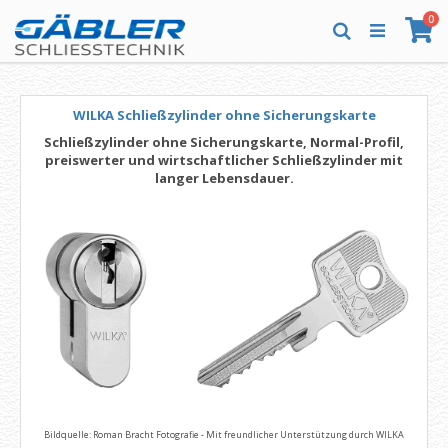
Direkt
Art
0
zum
Wa
Suche
Inhalt
WILKA Schließzylinder ohne Sicherungskarte
Schließzylinder ohne Sicherungskarte, Normal-Profil,
preiswerter und wirtschaftlicher Schließzylinder mit
langer Lebensdauer.
Bildquelle: Roman Bracht Fotografie - Mit freundlicher Unterstützung durch WILKA