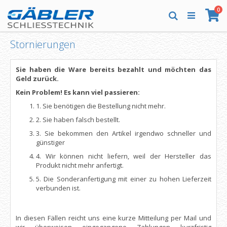
Direkt
Art
0
zum
Wa
Suche
Inhalt
Stornierungen
Sie haben die Ware bereits bezahlt und möchten das
Geld zurück.
Kein Problem! Es kann viel passieren:
1. Sie benötigen die Bestellung nicht mehr.
2. Sie haben falsch bestellt.
3. Sie bekommen den Artikel irgendwo schneller und
günstiger
4. Wir können nicht liefern, weil der Hersteller das
Produkt nicht mehr anfertigt.
5. Die Sonderanfertigung mit einer zu hohen Lieferzeit
verbunden ist.
In diesen Fällen reicht uns eine kurze Mitteilung per Mail und
wir überweisen eingegangene Zahlungen kurzfristig