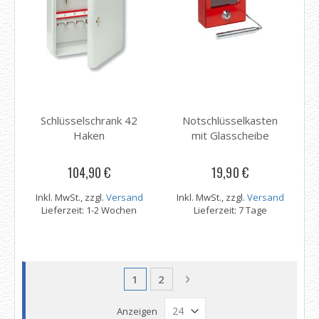
Schlüsselschrank 42
Notschlüsselkasten
Haken
mit Glasscheibe
104,90 €
19,90 €
Inkl. MwSt., zzgl.
Versand
Inkl. MwSt., zzgl.
Versand
Lieferzeit: 1-2 Wochen
Lieferzeit: 7 Tage
Seite
Sie lesen gerade Seite
Seite
Seite
Weiter
1
2
Anzeigen