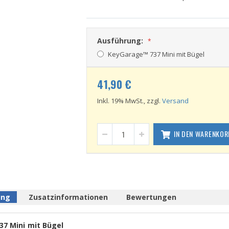
Ausführung:
KeyGarage™ 737 Mini mit Bügel
41,90 €
Inkl. 19% MwSt., zzgl.
Versand
IN DEN WARENKOR
ung
Zusatzinformationen
Bewertungen
7 Mini mit Bügel