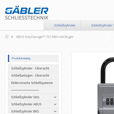
Direkt
zum
Inhalt
Schließzylinder
Schließzylinder 
Home
ABUS KeyGarage™ 737 Mini mit Bügel
Zum
Zum
Produktkatalog
Ende
Anfang
der
der
Schließzylinder - Übersicht
Bildergalerie
Bildergalerie
springen
springen
Schließanlagen - Übersicht
Elektronische Schließsysteme
Schließzylinder Sets
Schließzylinder ABUS
Schließzylinder BKS