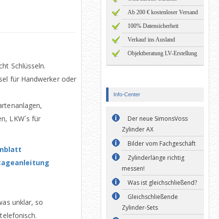
Ab 200 € kostenloser Versand
100% Datensicherheit
Verkauf ins Ausland
Objektberatung LV-Erstellung
cht Schlüsseln.
sel für Handwerker oder
Info-Center
artenanlagen,
n, LKW´s für
Der neue SimonsVoss
Zylinder AX
Bilder vom Fachgeschäft
nblatt
Zylinderlänge richtig
tageanleitung
messen!
Was ist gleichschließend?
Gleichschließende
was unklar, so
Zylinder-Sets
telefonisch.