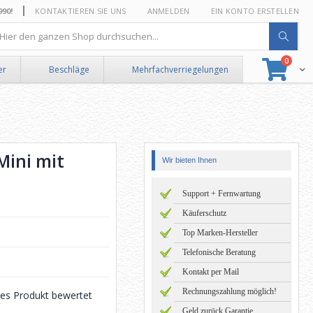
0!
KONTAKTIEREN SIE UNS
ANMELDEN
EIN KONTO ERSTELLEN
he
Artikel
0
Suche
Ware
er
Beschläge
Mehrfachverriegelungen
ini mit
Wir bieten Ihnen
Support + Fernwartung
Käuferschutz
Top Marken-Hersteller
Telefonische Beratung
Kontakt per Mail
Rechnungszahlung möglich!
eses Produkt bewertet
Geld zurück Garantie