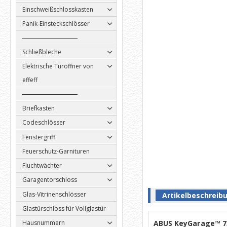
Einschweißschlosskasten
Panik-Einsteckschlösser
Schließbleche
Elektrische Türöffner von
effeff
Briefkasten
Codeschlösser
Fenstergriff
Feuerschutz-Garnituren
Fluchtwächter
Garagentorschloss
Glas-Vitrinenschlösser
Artikelbeschreib
Glastürschloss für Vollglastür
ABUS KeyGarage™ 73
Hausnummern