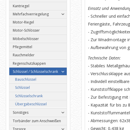
Kantriegel
Einsatz und Anwendun
Mehrfachverriegelung
- Schneller und einfa
Motor-Riegel
Feriengäste, Fahrzeug
Motor-Schlösser
- Zugriffsmöglichkei
Möbelschlösser
- Zur Wnadmontage im
Pflegemittel
- Aufbewahrung von g
Rauchmelder
Technische Daten:
Regenschutzkappen
- Stabiles Metallgehä
Schlüssel / Schlüsselschrank
- Verschlussklappe au
Bauschlüssel
- Individell einstellbar
Schlüssel
- Kunststoffklappe s
Schlüsselschrank
- Zur Befestigung mit
Übergabeschlüssel
- Kapazität für bis zu 
- Kunststoffummantel
Sonstiges
- Abmessungen: 62x3
Torbänder zum Anschweißen
- Gewicht: 0,438 kg
Tresore