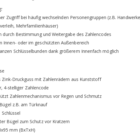
g:
cher Zugriff bei häufig wechselnden Personengruppen (z.B. Handwerker
verleih, Mehrfamilienhäuser)
ten durch Bestimmung und Weitergabe des Zahlencodes
 Innen- oder im geschützten Außenbereich
anzen Schlüsselbunden dank größerem Innenfach möglich
use
s Zink-Druckguss mit Zahlenrädern aus Kunststoff
er, 4-stelliger Zahlencode
chützt Zahlenmechanismus vor Regen und Schmutz
 Bügel z.B. am Türknauf
8 Schlüssel
ter Bügel zum Schutz vor Kratzern
8x95 mm (BxTxH)