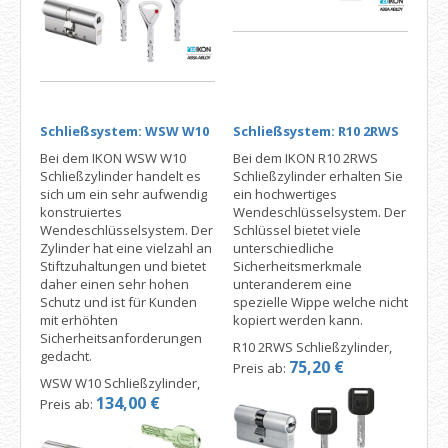
Schließsystem: WSW W10
Schließsystem: R10 2RWS
Bei dem IKON WSW W10
Bei dem IKON R10 2RWS
Schließzylinder handelt es
Schließzylinder erhalten Sie
sich um ein sehr aufwendig
ein hochwertiges
konstruiertes
Wendeschlüsselsystem. Der
Wendeschlüsselsystem. Der
Schlüssel bietet viele
Zylinder hat eine vielzahl an
unterschiedliche
Stiftzuhaltungen und bietet
Sicherheitsmerkmale
daher einen sehr hohen
unteranderem eine
Schutz und ist für Kunden
spezielle Wippe welche nicht
mit erhöhten
kopiert werden kann.
Sicherheitsanforderungen
R10 2RWS Schließzylinder,
gedacht.
75,20 €
Preis ab:
WSW W10 Schließzylinder,
134,00 €
Preis ab: