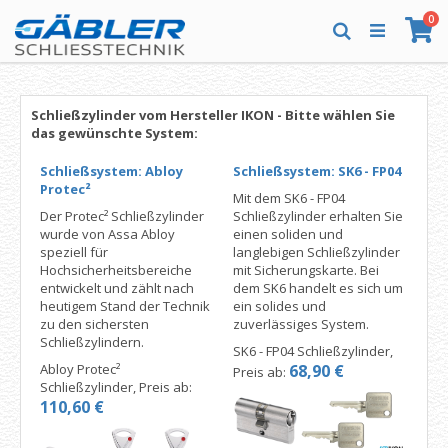
Direkt
Art
0
zum
Wa
Suche
Inhalt
Schließzylinder vom Hersteller IKON - Bitte wählen Sie
das gewünschte System:
Schließsystem: Abloy
Schließsystem: SK6 - FP04
Protec²
Mit dem SK6 - FP04
Der Protec² Schließzylinder
Schließzylinder erhalten Sie
wurde von Assa Abloy
einen soliden und
speziell für
langlebigen Schließzylinder
Hochsicherheitsbereiche
mit Sicherungskarte. Bei
entwickelt und zählt nach
dem SK6 handelt es sich um
heutigem Stand der Technik
ein solides und
zu den sichersten
zuverlässiges System.
Schließzylindern.
SK6 - FP04 Schließzylinder,
Abloy Protec²
68,90 €
Preis ab:
Schließzylinder, Preis ab:
110,60 €