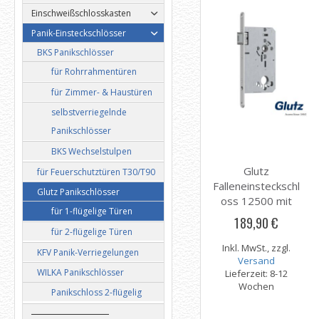
Einschweißschlosskasten
Panik-Einsteckschlösser
BKS Panikschlösser
für Rohrrahmentüren
für Zimmer- & Haustüren
selbstverriegelnde
Panikschlösser
BKS Wechselstulpen
Glutz
für Feuerschutztüren T30/T90
Falleneinsteckschl
Glutz Panikschlösser
oss 12500 mit
für 1-flügelige Türen
Panikfunktion E
189,90 €
für 2-flügelige Türen
Inkl. MwSt., zzgl.
KFV Panik-Verriegelungen
Versand
WILKA Panikschlösser
Lieferzeit: 8-12
Wochen
Panikschloss 2-flügelig