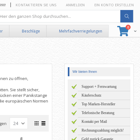
0!
KONTAKTIEREN SIE UNS
ANMELDEN
EIN KONTO ERSTELLEN
he
Artikel
0
Suche
Ware
er
Beschläge
Mehrfachverriegelungen
Wir bieten Ihnen
innen zu öffnen,
Support + Fernwartung
n. Sie stellt sicher,
Drücken einer Panikstange
Käuferschutz
 die europäischen Normen
Top Marken-Hersteller
Telefonische Beratung
Ansicht
Kontakt per Mail
gen
als
Rechnungszahlung möglich!
Raster
Liste
Geld zurück Garantie