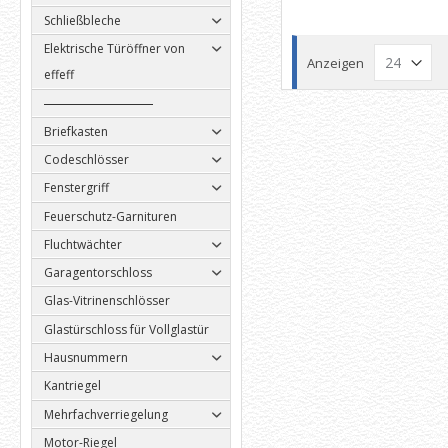
Schließbleche
Elektrische Türöffner von
Anzeigen
effeff
Briefkasten
Codeschlösser
Fenstergriff
Feuerschutz-Garnituren
Fluchtwächter
Garagentorschloss
Glas-Vitrinenschlösser
Glastürschloss für Vollglastür
Hausnummern
Kantriegel
Mehrfachverriegelung
Motor-Riegel