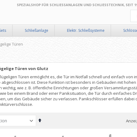
SPEZIALSHOP FÜR SCHLIESSANLAGEN UND SCHLIESSTECHNIK, SEIT 199
Suc
Sets
Schließanlage
Elektr. Schließsysteme
Schlöss
ügelige Türen
lügelige Türen von Glutz
lügeligen Türen ermöglicht es, die Tür im Notfall schnell und einfach von 
 abgeschlossen ist. Diese Funktion ist besonders in Gebäuden mit hohen
wichtig, wie z. B. öffentliche Einrichtungen oder großen Versammlungsstätte
wie bei einem Brand oder einer Paniksituation, die Tür durch einfaches 
en, um das Gebäude sicher zu verlassen. Panikschlösser erfüllen dabei
iktürverschlüsse.
In
Anzei
absteigender
Reihenfolge