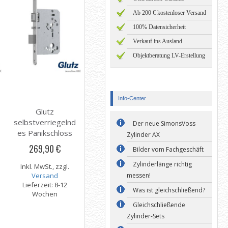
Ab 200 € kostenloser Versand
100% Datensicherheit
Verkauf ins Ausland
Objektberatung LV-Erstellung
Info-Center
Glutz
selbstverriegelnd
Der neue SimonsVoss
es Panikschloss
Zylinder AX
12410 mit
269,90 €
Bilder vom Fachgeschäft
Panikfunktion B
Zylinderlänge richtig
Inkl. MwSt., zzgl.
Versand
messen!
Lieferzeit: 8-12
Was ist gleichschließend?
Wochen
Gleichschließende
Zylinder-Sets