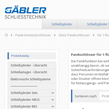
Direkt
zum
Inhalt
Schließzylinder
Schließzylinder 
Home
Panik-Einsteckschlösser
Glutz Panikschlösser
für 1-fl
Panikschlösser für 1-f
Produktkatalog
Die Panikfunktion bei einf
unabhängig davon, ob sie
Schließzylinder - Übersicht
Sicherheitsanforderungen 
Schließanlagen - Übersicht
dass Personen im Notfall 
oder Drücker öffnen könn
Elektronische Schließsysteme
für Notausgangs- und Pan
Schließzylinder Sets
Sortieren nach
Schließzylinder ABUS
Schließzylinder BKS