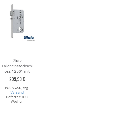
Glutz
Falleneinsteckschl
oss 12501 mit
Panikfunktion E
209,90 €
mit
Fallenblockierung
Inkl. MwSt., zzgl.
Versand
Lieferzeit: 8-12
Wochen