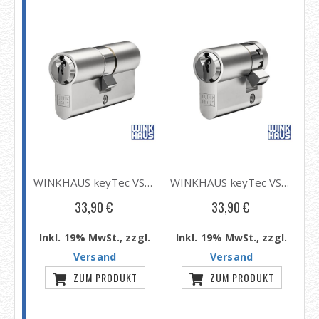
prev
next
WINKHAUS keyTec VSX Schließzylinder mit Zahnkranz (10 Zähne) Typ 51/11
WINKHAUS keyTec VSX Schließzylinder Typ 01 / Typ 51, ab Länge 30/30
WINKHAUS keyTec VSX Halbzylinder Typ 02, ab Länge 30/10
33,90 €
33,90 €
gl.
Inkl. 19% MwSt., zzgl.
Inkl. 19% MwSt., zzgl.
I
Versand
Versand
T
ZUM PRODUKT
ZUM PRODUKT