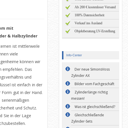
Ab 200 € kostenloser Versand
100% Datensicherheit
Verkauf ins Ausland
em mit
Objektberatung LV-Erstellung
der & Halbzylinder
men ist mittlerweile
hnen viele
Info-Center
 Eigenheime können wir
m empfehlen. Das
Der neue SimonsVoss
Zylinder AX
ngsverhältnis und
Bilder vom Fachgeschäft
ssel ist einfach in der
 Form gut in der Hand.
Zylinderlänge richtig
messen!
en serienmäßigen
Was ist gleichschließend?
cherheit und Schutz.
Gleichschließende
d Sie in der Lage
Zylinder-Sets
achzubestellen.