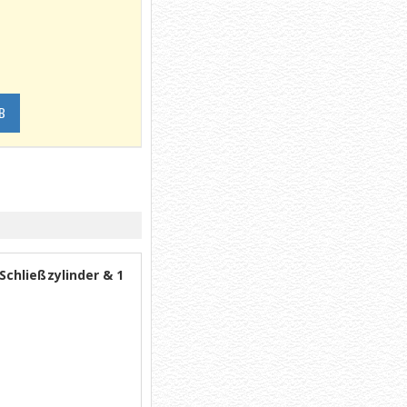
B
chließzylinder & 1