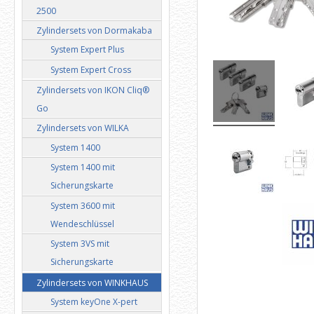
2500
Zylindersets von Dormakaba
System Expert Plus
System Expert Cross
Zylindersets von IKON Cliq®
Go
Zylindersets von WILKA
System 1400
System 1400 mit
Sicherungskarte
System 3600 mit
Wendeschlüssel
System 3VS mit
Sicherungskarte
Zylindersets von WINKHAUS
System keyOne X-pert