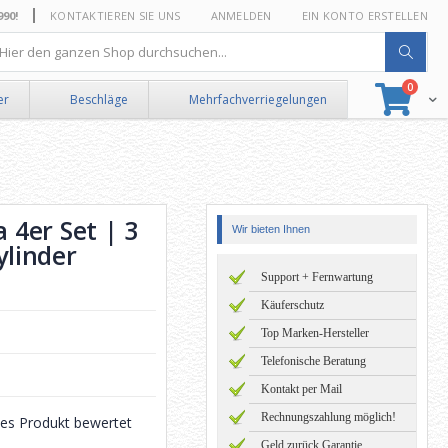
0!
KONTAKTIEREN SIE UNS
ANMELDEN
EIN KONTO ERSTELLEN
he
Artikel
0
Suche
Ware
er
Beschläge
Mehrfachverriegelungen
4er Set | 3
Wir bieten Ihnen
ylinder
Support + Fernwartung
Käuferschutz
Top Marken-Hersteller
Telefonische Beratung
Kontakt per Mail
Rechnungszahlung möglich!
eses Produkt bewertet
Geld zurück Garantie