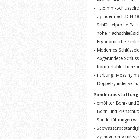
- 13,5 mm-Schlüsselr
- Zylinder nach DIN 1
- Schlüsselprofile Pat
- hohe Nachschließsic
- Ergonomische Schlüs
- Modernes Schlüssel
- Abgerundete Schlüs
- Komfortabler horizo
- Färbung: Messing ma
- Doppelzylinder verf
Sonderausstattungen
- erhöhter Bohr- und 
- Bohr- und Ziehschut
- Sonderfäbrungen wi
- Seewasserbeständig
- Zylinderkerne mit v