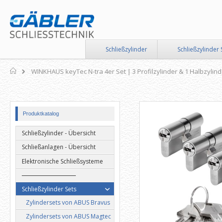
Direkt
zum
Inhalt
Schließzylinder
Schließzylinder 
Home
WINKHAUS keyTec N-tra 4er Set | 3 Profilzylinder & 1 Halbzylind
Zum
Zum
Produktkatalog
Ende
Anfang
der
der
Schließzylinder - Übersicht
Bildergalerie
Bildergalerie
springen
springen
Schließanlagen - Übersicht
Elektronische Schließsysteme
Schließzylinder Sets
Zylindersets von ABUS Bravus
Zylindersets von ABUS Magtec