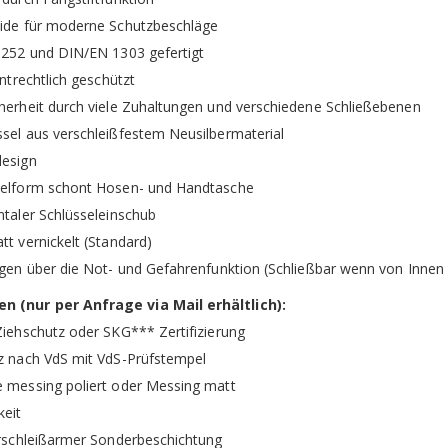
eide für moderne Schutzbeschläge
8252 und DIN/EN 1303 gefertigt
entrechtlich geschützt
herheit durch viele Zuhaltungen und verschiedene Schließebenen
sel aus verschleißfestem Neusilbermaterial
design
selform schont Hosen- und Handtasche
ntaler Schlüsseleinschub
tt vernickelt (Standard)
ügen über die Not- und Gefahrenfunktion (Schließbar wenn von Innen e
 (nur per Anfrage via Mail erhältlich):
Ziehschutz oder SKG*** Zertifizierung
z nach VdS mit VdS-Prüfstempel
e messing poliert oder Messing matt
keit
erschleißarmer Sonderbeschichtung