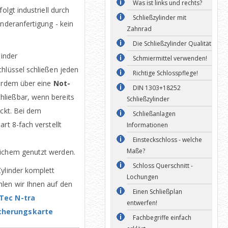
Was ist links und rechts?
olgt industriell durch
Schließzylinder mit
onderanfertigung - kein
Zahnrad
Die Schließzylinder Qualität
linder
Schmiermittel verwenden!
Schlüssel schließen jeden
Richtige Schlosspflege!
ßerdem über eine
Not-
DIN 1303+18252
chließbar, wenn bereits
Schließzylinder
eckt. Bei dem
Schließanlagen
rt 8-fach verstellt
Informationen
Einsteckschloss - welche
Maße?
ichem genutzt werden.
Schloss Querschnitt -
Zylinder komplett
Lochungen
len wir Ihnen auf den
Einen Schließplan
Tec N-tra
entwerfen!
icherungskarte
Fachbegriffe einfach