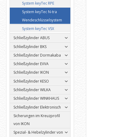
System keyTec RPE
System keyTec N-tra
Wendeschlüsselsystem
System keyTec VSX
Schließzylinder ABUS
Schließzylinder BKS
Schließzylinder Dormakaba
Schließzylinder EVVA
Schließzylinder IKON
Schließzylinder KESO
Schließzylinder WILKA
Schließzylinder WINKHAUS
Schließzylinder Elektronisch
Sicherungen im Kreuzprofil
von IKON
Spezial- & Hebelzylinder von