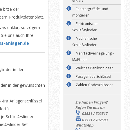
erklärt
 bitte der
Fenstergriff de- und
montieren
dem Produktdatenblatt.
Elektronische
was unklar, so zögern
Schließzylinder
 Sie uns auch Ihre
Mechanische
ss-anlagen.de
Schließzylinder
Mehrfachverriegelung -
Maßblatt
Welches Panikschloss?
linder in der
Passgenaue Schlüssel
nder in der gewünschten
Zahlen-Codeschlösser
-tra Anlagenschlüssel
Sie haben Fragen?
Rufen Sie uns an
ert.)
03531 / 702517
je Schließzylinder
03531 / 702583
ießzylinder-Set
WhatsApp