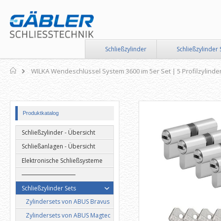
Direkt
zum
Inhalt
Schließzylinder
Schließzylinder 
Home
WILKA Wendeschlüssel System 3600 im 5er Set | 5 Profilzylinde
Zum
Zum
Produktkatalog
Ende
Anfang
der
der
Schließzylinder - Übersicht
Bildergalerie
Bildergalerie
springen
springen
Schließanlagen - Übersicht
Elektronische Schließsysteme
Schließzylinder Sets
Zylindersets von ABUS Bravus
Zylindersets von ABUS Magtec