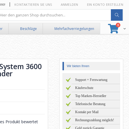
0!
KONTAKTIEREN SIE UNS
ANMELDEN
EIN KONTO ERSTELLEN
he
Artikel
0
Suche
Ware
er
Beschläge
Mehrfachverriegelungen
System 3600
Wir bieten Ihnen
nder
Support + Fernwartung
Käuferschutz
Top Marken-Hersteller
Telefonische Beratung
Kontakt per Mail
Rechnungszahlung möglich!
eses Produkt bewertet
Geld zurück Garantie