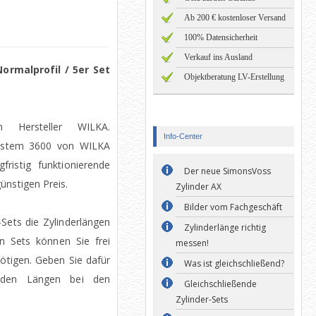
Ab 200 € kostenloser Versand
100% Datensicherheit
Verkauf ins Ausland
rmalprofil / 5er Set
Objektberatung LV-Erstellung
en Hersteller WILKA.
Info-Center
System 3600 von WILKA
fristig funktionierende
Der neue SimonsVoss
ünstigen Preis.
Zylinder AX
Bilder vom Fachgeschäft
-Sets die Zylinderlängen
Zylinderlänge richtig
n Sets können Sie frei
messen!
ötigen. Geben Sie dafür
Was ist gleichschließend?
enden Längen bei den
Gleichschließende
Zylinder-Sets