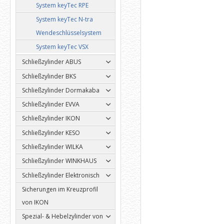
System keyTec RPE
System keyTec N-tra
Wendeschlüsselsystem
System keyTec VSX
Schließzylinder ABUS
Schließzylinder BKS
Schließzylinder Dormakaba
Schließzylinder EVVA
Schließzylinder IKON
Schließzylinder KESO
Schließzylinder WILKA
Schließzylinder WINKHAUS
Schließzylinder Elektronisch
Sicherungen im Kreuzprofil
von IKON
Spezial- & Hebelzylinder von