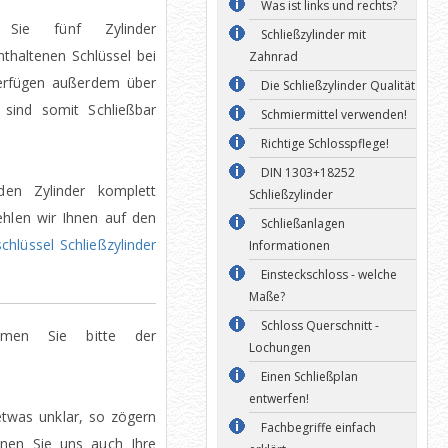
Was ist links und rechts?
 Sie fünf Zylinder
Schließzylinder mit
enthaltenen Schlüssel bei
Zahnrad
verfügen außerdem über
Die Schließzylinder Qualität
sind somit Schließbar
Schmiermittel verwenden!
Richtige Schlosspflege!
DIN 1303+18252
den Zylinder komplett
Schließzylinder
hlen wir Ihnen auf den
Schließanlagen
lüssel Schließzylinder
Informationen
Einsteckschloss - welche
Maße?
Schloss Querschnitt -
hmen Sie bitte der
Lochungen
Einen Schließplan
entwerfen!
etwas unklar, so zögern
Fachbegriffe einfach
nnen Sie uns auch Ihre