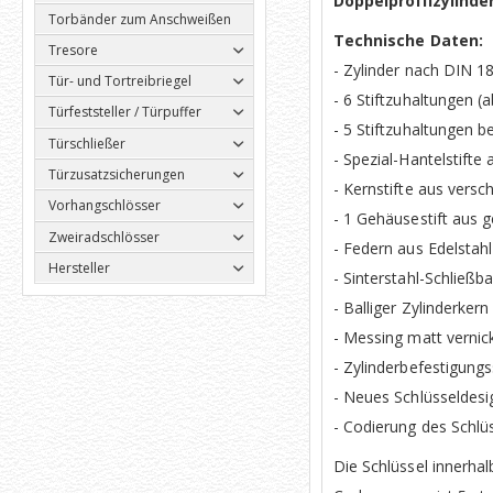
Doppelprofilzylinde
Torbänder zum Anschweißen
Technische Daten:
Tresore
- Zylinder nach DIN 
Tür- und Tortreibriegel
- 6 Stiftzuhaltungen 
Türfeststeller / Türpuffer
- 5 Stiftzuhaltungen 
Türschließer
- Spezial-Hantelstifte
Türzusatzsicherungen
- Kernstifte aus vers
Vorhangschlösser
- 1 Gehäusestift aus 
Zweiradschlösser
- Federn aus Edelstahl
Hersteller
- Sinterstahl-Schließba
- Balliger Zylinderker
- Messing matt vernick
- Zylinderbefestigun
- Neues Schlüsseldesi
- Codierung des Schlü
Die Schlüssel innerha