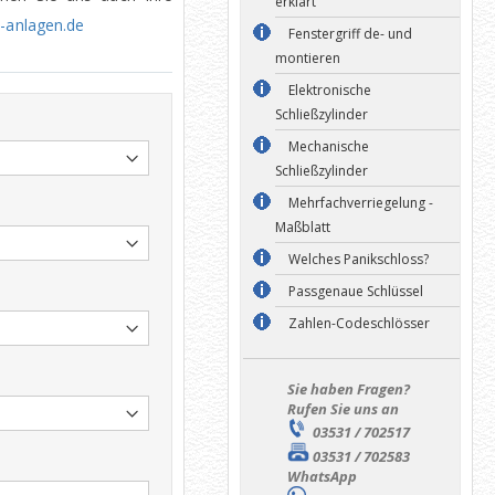
erklärt
s-anlagen.de
Fenstergriff de- und
montieren
Elektronische
Schließzylinder
Mechanische
Schließzylinder
Mehrfachverriegelung -
Maßblatt
Welches Panikschloss?
Passgenaue Schlüssel
Zahlen-Codeschlösser
Sie haben Fragen?
Rufen Sie uns an
03531 / 702517
03531 / 702583
WhatsApp