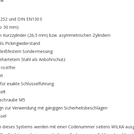
rn
18252 und DIN EN1303
(ab 30 mm)
bei Kurzzylinder (26,5 mm) bzw. asymmetrischen Zylindern
 als Pickingwiderstand
chleißfestem Sondermessing
gehärtetem Stahl als Anbohrschutz
 rostfrei
rt
n für exakte Schlüsselführung
elt
gsschraube M5
gn zur Verwendung mit gängigen Sicherheitsbeschlägen
ssel
lb dieses Systems werden mit einer Codenummer seitens WILKA ausge