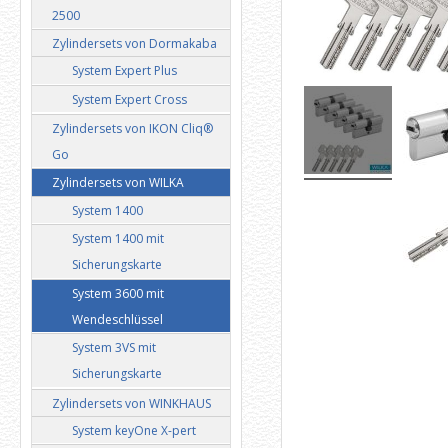
2500
Zylindersets von Dormakaba
System Expert Plus
System Expert Cross
Zylindersets von IKON Cliq®
Go
Zylindersets von WILKA
System 1400
System 1400 mit
Sicherungskarte
System 3600 mit
Wendeschlüssel
System 3VS mit
Sicherungskarte
Zylindersets von WINKHAUS
System keyOne X-pert