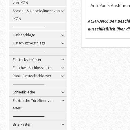
von IKON
- Anti-Panik Ausführu
Spezial- & Hebelzylinder von
IKON
ACHTUNG: Der Beschla
ausschließlich über 
Türbeschläge
Türschutzbeschläge
Einsteckschlösser
Einschweißschlosskasten
Panik-Einsteckschlösser
Schließbleche
Elektrische Türöffner von
effeff
Briefkasten