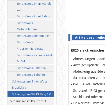
SimonsVoss Smart Handle
G2
SimonsVoss Smart Relais
SimonsVoss
Möbelschlösser
SimonsVoss Identmedien
Artikelbeschreib
SimonsVoss
Programmiergeräte
E820 elektronischer
SimonsVoss Software AXM
- Abmessungen: 290x
& LSM
- Anzeige: optisch: 3
SimonsVoss Batterien
- Abdeckung aus Edels
SimonsVoss Zubehör
- für Türstärken von
Schließsystem SimonsVoss
- inkl. 3 Alkali-Batte
MobileKey
- Schutzart: IP 42 g
Schließsystem WILKA Easy 2.0
- Schild blind oder 
Sicherungen im Kreuzprofil
- Drüker mit 8 mm Vie