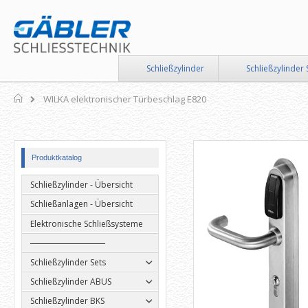
Direkt
zum
Inhalt
Schließzylinder
Schließzylinder 
Home
WILKA elektronischer Türbeschlag E820
Zum
Zum
Produktkatalog
Ende
Anfang
der
der
Schließzylinder - Übersicht
Bildergalerie
Bildergalerie
springen
springen
Schließanlagen - Übersicht
Elektronische Schließsysteme
Schließzylinder Sets
Schließzylinder ABUS
Schließzylinder BKS