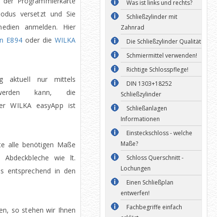
n der Programmierkarte
Was ist links und rechts?
odus versetzt und Sie
Schließzylinder mit
edien anmelden. Hier
Zahnrad
en E894
oder die
WILKA
Die Schließzylinder Qualität
Schmiermittel verwenden!
Richtige Schlosspflege!
 aktuell nur mittels
DIN 1303+18252
 werden kann, die
Schließzylinder
er WILKA easyApp ist
Schließanlagen
Informationen
Einsteckschloss - welche
Maße?
tte alle benötigen Maße
 Abdeckbleche wie lt.
Schloss Querschnitt -
Lochungen
es entsprechend in den
Einen Schließplan
entwerfen!
Fachbegriffe einfach
en, so stehen wir Ihnen