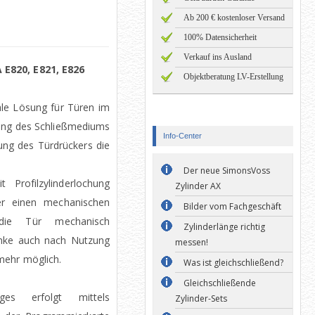
Ab 200 € kostenloser Versand
100% Datensicherheit
Verkauf ins Ausland
E820, E821, E826
Objektberatung LV-Erstellung
ale Lösung für Türen im
zung des Schließmediums
Info-Center
ung des Türdrückers die
Der neue SimonsVoss
 Profilzylinderlochung
Zylinder AX
er einen mechanischen
Bilder vom Fachgeschäft
 die Tür mechanisch
Zylinderlänge richtig
linke auch nach Nutzung
messen!
mehr möglich.
Was ist gleichschließend?
Gleichschließende
es erfolgt mittels
Zylinder-Sets