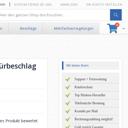
0!
KONTAKTIEREN SIE UNS
ANMELDEN
EIN KONTO ERSTELLEN
he
Artikel
0
Suche
Ware
er
Beschläge
Mehrfachverriegelungen
ürbeschlag
Wir bieten Ihnen
Support + Fernwartung
Käuferschutz
Top Marken-Hersteller
Telefonische Beratung
Kontakt per Mail
Rechnungszahlung möglich!
eses Produkt bewertet
Geld zurück Garantie