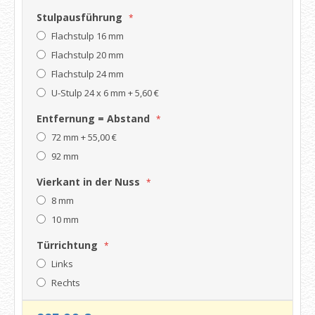
Stulpausführung
Flachstulp 16 mm
Flachstulp 20 mm
Flachstulp 24 mm
U-Stulp 24 x 6 mm
+
5,60 €
Entfernung = Abstand
72 mm
+
55,00 €
92 mm
Vierkant in der Nuss
8 mm
10 mm
Türrichtung
Links
Rechts