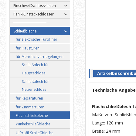
Einschweißschlosskasten
Panik-Einsteckschlösser
Schließbleche
für elektrische Türöffner
für Haustüren
für Mehrfachverriegelungen
Schließblech für
Artikelbeschreib
Hauptschloss
Schließblech für
Nebenschloss
Technische Angaben
für Reparaturen
Flachschließblech f
für Zimmertüren
Maße vom Schließblec
Flachschließbleche
Länge: 120 mm
Winkelschließbleche
Breite: 24 mm
U-Profil-Schließbleche