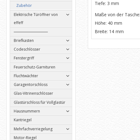
Tiefe: 3 mm
Zubehör
Maße von der Tasche
Elektrische Türöffner von
Höhe: 40 mm
effeff
Breite: 14 mm
Briefkasten
Codeschlösser
Fenstergriff
Feuerschutz-Garnituren
Fluchtwächter
Garagentorschloss
Glas-Vitrinenschlösser
Glastürschloss für Vollglastür
Hausnummern
Kantriegel
Mehrfachverriegelung
Motor-Riegel