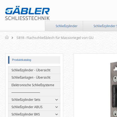
Direkt
zum
Inhalt
Schließzylinder
Schließzylinder 
Home
S818 - Flachschließblech für Massivriegel von GU
Zum
Zum
Produktkatalog
Ende
Anfang
der
der
Schließzylinder - Übersicht
Bildergalerie
Bildergalerie
springen
springen
Schließanlagen - Übersicht
Elektronische Schließsysteme
Schließzylinder Sets
Schließzylinder ABUS
Schließzylinder BKS