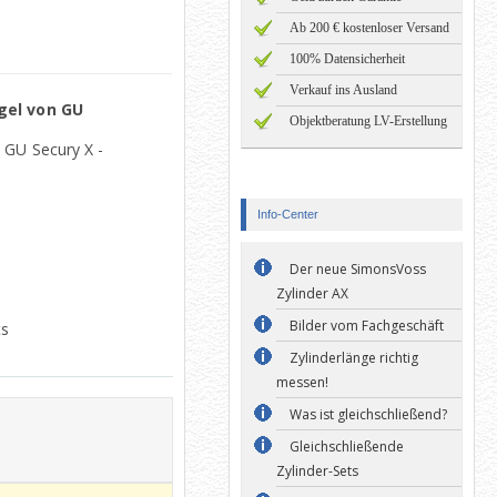
Ab 200 € kostenloser Versand
100% Datensicherheit
Verkauf ins Ausland
egel von GU
Objektberatung LV-Erstellung
 GU Secury X -
Info-Center
Der neue SimonsVoss
Zylinder AX
Bilder vom Fachgeschäft
ts
Zylinderlänge richtig
messen!
Was ist gleichschließend?
Gleichschließende
Zylinder-Sets