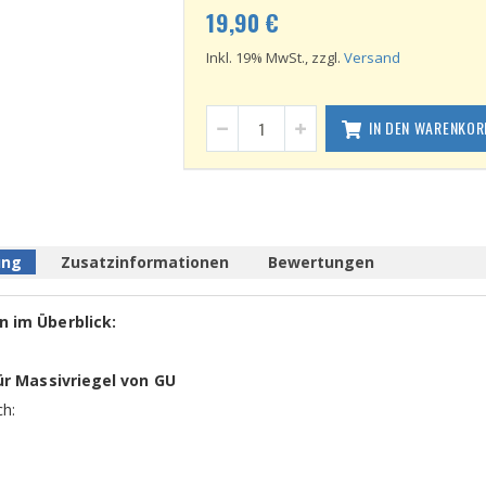
19,90 €
Inkl. 19% MwSt., zzgl.
Versand
IN DEN WARENKOR
ung
Zusatzinformationen
Bewertungen
 im Überblick:
ür Massivriegel von GU
h: