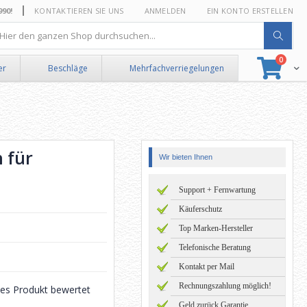
0!
KONTAKTIEREN SIE UNS
ANMELDEN
EIN KONTO ERSTELLEN
he
Artikel
0
Suche
Ware
er
Beschläge
Mehrfachverriegelungen
h für
Wir bieten Ihnen
Support + Fernwartung
Käuferschutz
Top Marken-Hersteller
Telefonische Beratung
Kontakt per Mail
Rechnungszahlung möglich!
eses Produkt bewertet
Geld zurück Garantie