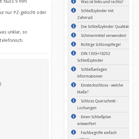
it Nuss 9 mm
Was ist links und rechts?
Schließzylinder mit
ur nur PZ-gelocht oder
Zahnrad
Die Schließzylinder Qualität
was unklar, so
Schmiermittel verwenden!
telefonisch.
Richtige Schlosspflege!
DIN 1303+18252
Schließzylinder
Schließanlagen
Informationen
€
Einsteckschloss - welche
Maße?
Schloss Querschnitt -
Lochungen
Einen Schließplan
entwerfen!
Fachbegriffe einfach