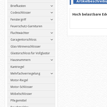
Artikelbeschreib
Briefkasten
Codeschlösser
Hoch belastbare Ede
Fenstergriff
Feuerschutz-Garnituren
Fluchtwächter
Garagentorschloss
Glas-Vitrinenschlösser
Glastürschloss für Vollglastür
Hausnummern
Kantriegel
Mehrfachverriegelung
Motor-Riegel
Motor-Schlösser
Möbelschlösser
Pflegemittel