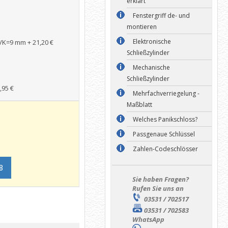
erklärt
Fenstergriff de- und
montieren
Elektronische
 VK=9 mm
+
21,20 €
Schließzylinder
Mechanische
Schließzylinder
,95 €
Mehrfachverriegelung -
Maßblatt
Welches Panikschloss?
Passgenaue Schlüssel
Zahlen-Codeschlösser
B
Sie haben Fragen?
Rufen Sie uns an
03531 / 702517
03531 / 702583
WhatsApp