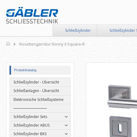
Direkt
zum
Inhalt
Schließzylinder
Schließzylinder 
Home
Rosettengarnitur Ronny II Square-R
Zum
Zum
Produktkatalog
Ende
Anfang
der
der
Schließzylinder - Übersicht
Bildergalerie
Bildergalerie
springen
springen
Schließanlagen - Übersicht
Elektronische Schließsysteme
Schließzylinder Sets
Schließzylinder ABUS
Schließzylinder BKS