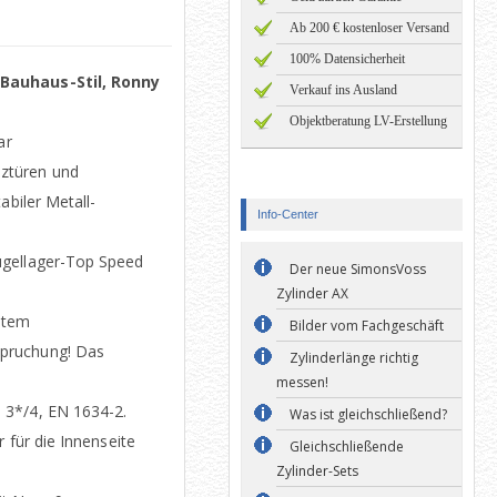
Ab 200 € kostenloser Versand
100% Datensicherheit
 Bauhaus-Stil, Ronny
Verkauf ins Ausland
Objektberatung LV-Erstellung
ar
ztüren und
abiler Metall-
Info-Center
ugellager-Top Speed
Der neue SimonsVoss
Zylinder AX
stem
Bilder vom Fachgeschäft
pruchung! Das
Zylinderlänge richtig
messen!
 3*/4, EN 1634-2.
Was ist gleichschließend?
 für die Innenseite
Gleichschließende
Zylinder-Sets