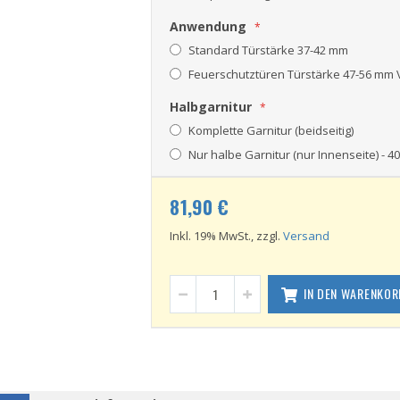
Anwendung
Standard Türstärke 37-42 mm
Feuerschutztüren Türstärke 47-56 mm
Halbgarnitur
Komplette Garnitur (beidseitig)
Nur halbe Garnitur (nur Innenseite)
-
40
81,90 €
Inkl. 19% MwSt., zzgl.
Versand
IN DEN WARENKOR