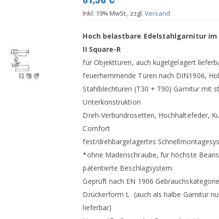
Inkl. 19% MwSt., zzgl.
Versand
Hoch belastbare Edelstahlgarnitur im
II Square-R
für Objekttüren, auch kugelgelagert lieferb
feuerhemmende Türen nach DIN1906, Hol
Stahlblechtüren (T30 + T90) Garnitur mit st
Unterkonstruktion
Dreh-Verbundrosetten, Hochhaltefeder, K
Comfort
fest/drehbargelagertes Schnellmontagesy
*ohne Madenschraube, für höchste Beans
patentierte Beschlagsystem.
Geprüft nach EN 1906 Gebrauchskategorie
Drückerform L (auch als halbe Garnitur nur
lieferbar)