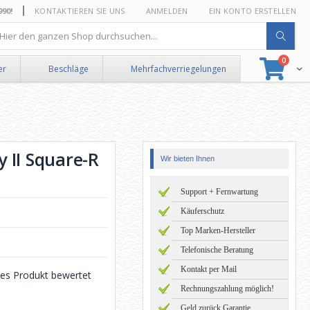
0!
KONTAKTIEREN SIE UNS
ANMELDEN
EIN KONTO ERSTELLEN
he
Artikel
0
Suche
Ware
er
Beschläge
Mehrfachverriegelungen
 II Square-R
Wir bieten Ihnen
Support + Fernwartung
Käuferschutz
Top Marken-Hersteller
Telefonische Beratung
Kontakt per Mail
eses Produkt bewertet
Rechnungszahlung möglich!
Geld zurück Garantie