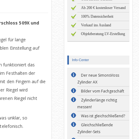
Ab 200 € kostenloser Versand
100% Datensicherheit
schloss 509X und
Verkauf ins Ausland
Objektberatung LV-Erstellung
gel für lange
len Einstellung auf
Info-Center
 funktioniert das
im Festhalten der
Der neue SimonsVoss
it den Fingern auf die
Zylinder AX
er Riegel wird
Bilder vom Fachgeschäft
renen Riegel nicht
Zylinderlänge richtig
messen!
Was ist gleichschließend?
was unklar, so
Gleichschließende
telefonisch.
Zylinder-Sets