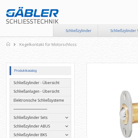
Direkt
zum
Inhalt
Schließzylinder
Schließzylinder 
Home
Kegelkontakt für Motorschloss
Zum
Zum
Produktkatalog
Ende
Anfang
der
der
Schließzylinder - Übersicht
Bildergalerie
Bildergalerie
springen
springen
Schließanlagen - Übersicht
Elektronische Schließsysteme
Schließzylinder Sets
Schließzylinder ABUS
Schließzylinder BKS