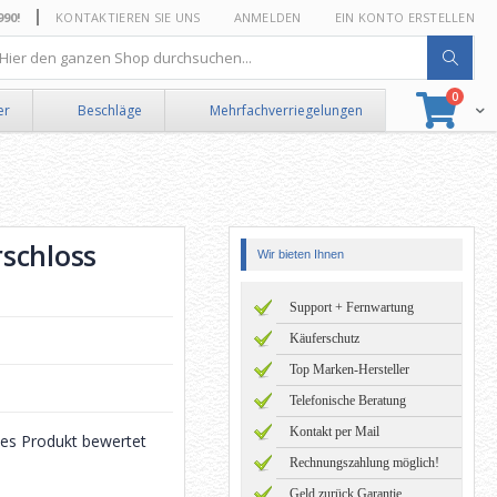
0!
KONTAKTIEREN SIE UNS
ANMELDEN
EIN KONTO ERSTELLEN
he
Artikel
0
Suche
Ware
er
Beschläge
Mehrfachverriegelungen
schloss
Wir bieten Ihnen
Support + Fernwartung
Käuferschutz
Top Marken-Hersteller
Telefonische Beratung
Kontakt per Mail
eses Produkt bewertet
Rechnungszahlung möglich!
Geld zurück Garantie