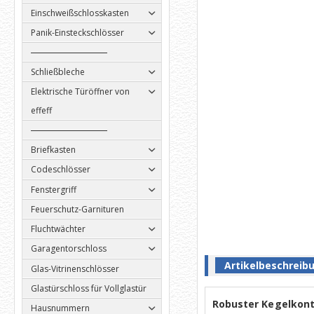
Einschweißschlosskasten
Panik-Einsteckschlösser
Schließbleche
Elektrische Türöffner von
effeff
Briefkasten
Codeschlösser
Fenstergriff
Feuerschutz-Garnituren
Fluchtwächter
Garagentorschloss
Artikelbeschreib
Glas-Vitrinenschlösser
Glastürschloss für Vollglastür
Robuster Kegelkont
Hausnummern