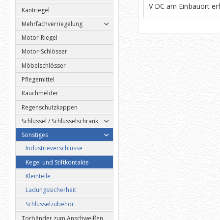
V DC am Einbauort erf
Kantriegel
Mehrfachverriegelung
Motor-Riegel
Motor-Schlösser
Möbelschlösser
Pflegemittel
Rauchmelder
Regenschutzkappen
Schlüssel / Schlüsselschrank
Sonstiges
Industrieverschlüsse
Kegel und Stiftkontakte
Kleinteile
Ladungssicherheit
Schlüsselzubehör
Torbänder zum Anschweißen