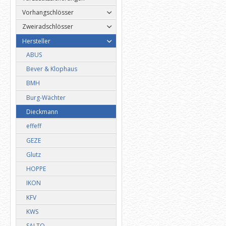
Vorhangschlösser
Zweiradschlösser
Hersteller
ABUS
Bever & Klophaus
BMH
Burg-Wächter
Dieckmann
effeff
GEZE
Glutz
HOPPE
IKON
KFV
KWS