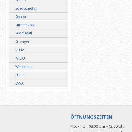
SALTO
Schössmetall
Seccor
SimonsVoss
Südmetall
Strenger
STUV
WILKA
Winkhaus
FUHR
EVVA
ÖFFNUNGSZEITEN
Mo. - Fr.:
08.00 Uhr - 12.00 Uhr