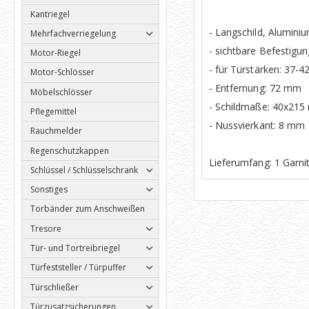
Kantriegel
- Langschild, Alumini
Mehrfachverriegelung
- sichtbare Befestigun
Motor-Riegel
- für Türstärken: 37-
Motor-Schlösser
- Entfernung: 72 mm
Möbelschlösser
- Schildmaße: 40x21
Pflegemittel
- Nussvierkant: 8 mm
Rauchmelder
Regenschutzkappen
Lieferumfang: 1 Garnit
Schlüssel / Schlüsselschrank
Sonstiges
Torbänder zum Anschweißen
Tresore
Tür- und Tortreibriegel
Türfeststeller / Türpuffer
Türschließer
Türzusatzsicherungen