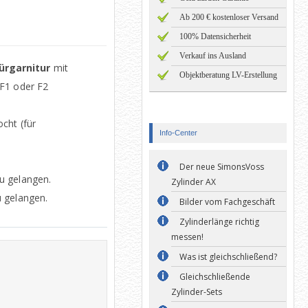
Ab 200 € kostenloser Versand
100% Datensicherheit
Verkauf ins Ausland
ürgarnitur
mit
Objektberatung LV-Erstellung
 F1 oder F2
cht (für
Info-Center
Der neue SimonsVoss
u gelangen.
Zylinder AX
 gelangen.
Bilder vom Fachgeschäft
Zylinderlänge richtig
messen!
Was ist gleichschließend?
Gleichschließende
Zylinder-Sets