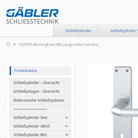
Direkt
zum
Inhalt
Schließzylinder
Schließzylinder 
Home
HOPPE Birmingham BB Langschild-Garnitur
Zum
Zum
Produktkatalog
Ende
Anfang
der
der
Schließzylinder - Übersicht
Bildergalerie
Bildergalerie
springen
springen
Schließanlagen - Übersicht
Elektronische Schließsysteme
Schließzylinder Sets
Schließzylinder ABUS
Schließzylinder BKS