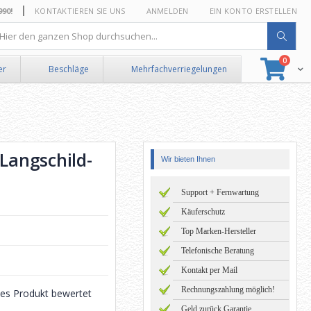
0!
KONTAKTIEREN SIE UNS
ANMELDEN
EIN KONTO ERSTELLEN
he
Artikel
0
Suche
Ware
er
Beschläge
Mehrfachverriegelungen
Langschild-
Wir bieten Ihnen
Support + Fernwartung
Käuferschutz
Top Marken-Hersteller
Telefonische Beratung
Kontakt per Mail
Rechnungszahlung möglich!
eses Produkt bewertet
Geld zurück Garantie