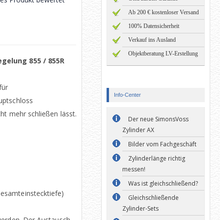
Ab 200 € kostenloser Versand
100% Datensicherheit
Verkauf ins Ausland
Objektberatung LV-Erstellung
gelung 855 / 855R
für
Info-Center
uptschloss
ht mehr schließen lässt.
Der neue SimonsVoss
Zylinder AX
Bilder vom Fachgeschäft
Zylinderlänge richtig
messen!
Was ist gleichschließend?
esamteinstecktiefe)
Gleichschließende
Zylinder-Sets
werden. Der Austausch