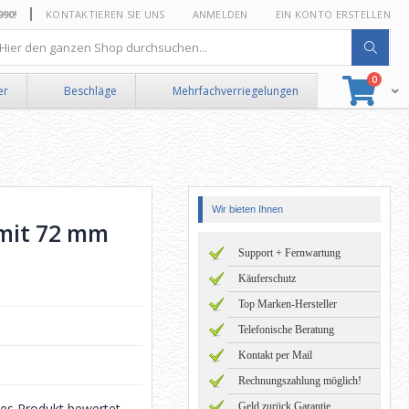
0!
KONTAKTIEREN SIE UNS
ANMELDEN
EIN KONTO ERSTELLEN
he
Artikel
0
Suche
Ware
er
Beschläge
Mehrfachverriegelungen
Wir bieten Ihnen
mit 72 mm
Support + Fernwartung
Käuferschutz
Top Marken-Hersteller
Telefonische Beratung
Kontakt per Mail
Rechnungszahlung möglich!
eses Produkt bewertet
Geld zurück Garantie