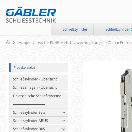
Direkt
zum
Inhalt
Schließzylinder
Schließzylinder 
Home
Hauptschloss für FUHR Mehrfachverriegelung mit 72 mm Entfe
Zum
Zum
Produktkatalog
Ende
Anfang
der
der
Schließzylinder - Übersicht
Bildergalerie
Bildergalerie
springen
springen
Schließanlagen - Übersicht
Elektronische Schließsysteme
Schließzylinder Sets
Schließzylinder ABUS
Schließzylinder BKS