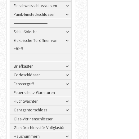
Einschweißschlosskasten
Panik-Einsteckschlösser
Schließbleche
Elektrische Türöffner von
effeff
Briefkasten
Codeschlösser
Fenstergriff
Feuerschutz-Garnituren
Fluchtwächter
Garagentorschloss
Glas-Vitrinenschlösser
Glastürschloss für Vollglastür
Hausnummern