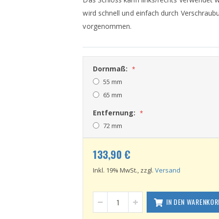
wird schnell und einfach durch Verschraub
vorgenommen.
Dornmaß:
55 mm
65 mm
Entfernung:
72 mm
133,90 €
Inkl. 19% MwSt., zzgl.
Versand
IN DEN WARENKOR