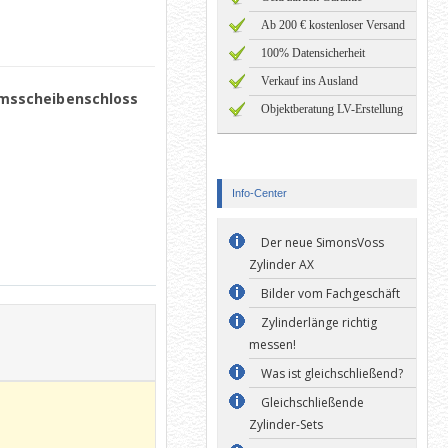
Ab 200 € kostenloser Versand
100% Datensicherheit
Verkauf ins Ausland
emsscheibenschloss
Objektberatung LV-Erstellung
Info-Center
Der neue SimonsVoss
Zylinder AX
Bilder vom Fachgeschäft
Zylinderlänge richtig
messen!
Was ist gleichschließend?
Gleichschließende
Zylinder-Sets