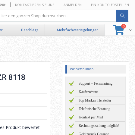
0!
KONTAKTIEREN SIE UNS
ANMELDEN
EIN KONTO ERSTELLEN
he
Artikel
0
Suche
Ware
er
Beschläge
Mehrfachverriegelungen
Wir bieten Ihnen
ZR 8118
Support + Fernwartung
Käuferschutz
Top Marken-Hersteller
Telefonische Beratung
Kontakt per Mail
Rechnungszahlung möglich!
eses Produkt bewertet
Geld zurück Garantie