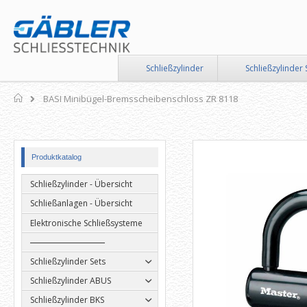
Direkt
zum
Inhalt
Schließzylinder
Schließzylinder 
Home
BASI Minibügel-Bremsscheibenschloss ZR 8118
Zum
Zum
Produktkatalog
Ende
Anfang
der
der
Schließzylinder - Übersicht
Bildergalerie
Bildergalerie
springen
springen
Schließanlagen - Übersicht
Elektronische Schließsysteme
Schließzylinder Sets
Schließzylinder ABUS
Schließzylinder BKS