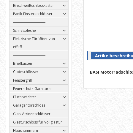
Einschweißschlosskasten
Panik-Einsteckschlösser
Schließbleche
Elektrische Türöffner von
effeff
Artikelbeschreib
Briefkasten
BASI Motorradschlo
Codeschlösser
Fenstergriff
Feuerschutz-Garnituren
Fluchtwächter
Garagentorschloss
Glas-Vitrinenschlösser
Glastürschloss für Vollglastür
Hausnummern