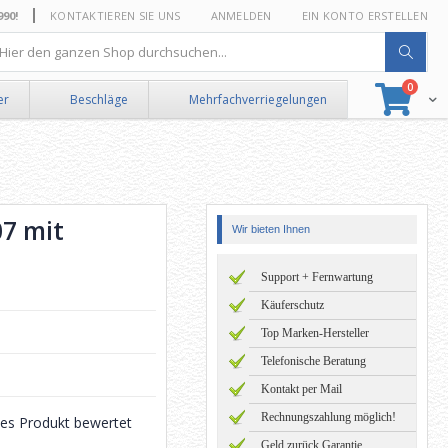
0!
KONTAKTIEREN SIE UNS
ANMELDEN
EIN KONTO ERSTELLEN
he
Artikel
0
Suche
Ware
er
Beschläge
Mehrfachverriegelungen
07 mit
Wir bieten Ihnen
Support + Fernwartung
Käuferschutz
Top Marken-Hersteller
Telefonische Beratung
Kontakt per Mail
Rechnungszahlung möglich!
eses Produkt bewertet
Geld zurück Garantie