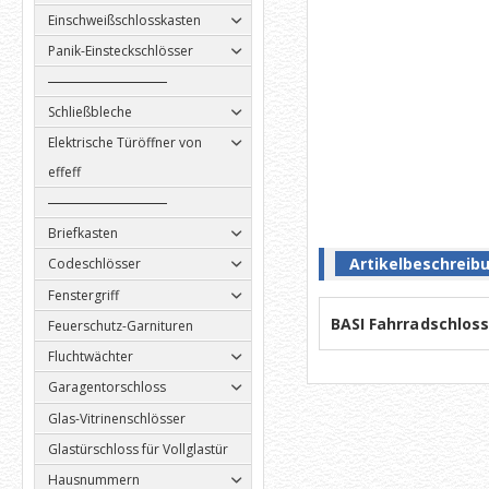
Einschweißschlosskasten
Panik-Einsteckschlösser
Schließbleche
Elektrische Türöffner von
effeff
Briefkasten
Artikelbeschreib
Codeschlösser
Fenstergriff
BASI Fahrradschloss
Feuerschutz-Garnituren
Fluchtwächter
Garagentorschloss
Glas-Vitrinenschlösser
Glastürschloss für Vollglastür
Hausnummern