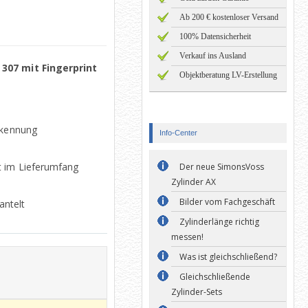
Ab 200 € kostenloser Versand
100% Datensicherheit
Verkauf ins Ausland
 307 mit Fingerprint
Objektberatung LV-Erstellung
rkennung
Info-Center
t im Lieferumfang
Der neue SimonsVoss
Zylinder AX
Bilder vom Fachgeschäft
antelt
Zylinderlänge richtig
messen!
Was ist gleichschließend?
Gleichschließende
Zylinder-Sets