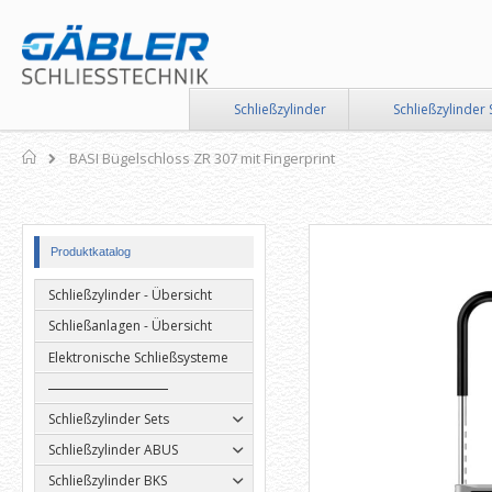
Direkt
zum
Inhalt
Schließzylinder
Schließzylinder 
Home
BASI Bügelschloss ZR 307 mit Fingerprint
Zum
Zum
Produktkatalog
Ende
Anfang
der
der
Schließzylinder - Übersicht
Bildergalerie
Bildergalerie
springen
springen
Schließanlagen - Übersicht
Elektronische Schließsysteme
Schließzylinder Sets
Schließzylinder ABUS
Schließzylinder BKS