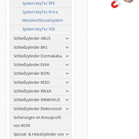
System keyTec RPE
System keyTec N-tra
Wendeschlüsselsystem
System keyTec VSX
Schließzylinder ABUS
Schließzylinder BKS
Schließzylinder Dormakaba
Schließzylinder EVVA
Schließzylinder IKON
Schließzylinder KESO
Schließzylinder WILKA
Schließzylinder WINKHAUS
Schließzylinder Elektronisch
Sicherungen im Kreuzprofil
von IKON
Spezial- & Hebelzylinder von