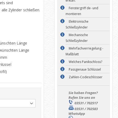
erklärt
ets sind
Fenstergriff de- und
 alle Zylinder schließen.
montieren
Elektronische
Schließzylinder
Mechanische
Schließzylinder
wünschten Länge
Mehrfachverriegelung -
gewünschten Länge
Maßblatt
0 mm
Welches Panikschloss?
lüssel
Passgenaue Schlüssel
fil)
Zahlen-Codeschlösser
Sie haben Fragen?
Rufen Sie uns an
03531 / 702517
03531 / 702583
WhatsApp