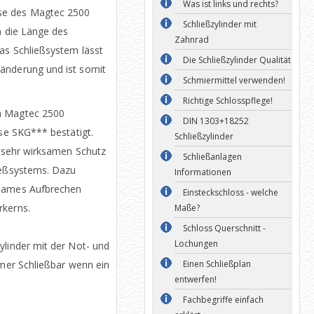
Was ist links und rechts?
se des Magtec 2500
Schließzylinder mit
en die Länge des
Zahnrad
Das Schließsystem lässt
Die Schließzylinder Qualität
änderung und ist somit
Schmiermittel verwenden!
Richtige Schlosspflege!
m Magtec 2500
DIN 1303+18252
sse SKG*** bestätigt.
Schließzylinder
n sehr wirksamen Schutz
Schließanlagen
ießsystems. Dazu
Informationen
tsames Aufbrechen
Einsteckschloss - welche
rkerns.
Maße?
Schloss Querschnitt -
Lochungen
ylinder mit der Not- und
mmer Schließbar wenn ein
Einen Schließplan
entwerfen!
Fachbegriffe einfach