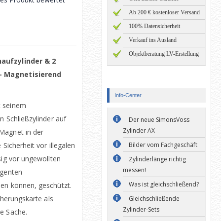
Ab 200 € kostenloser Versand
100% Datensicherheit
Verkauf ins Ausland
Objektberatung LV-Erstellung
naufzylinder & 2
 - Magnetisierend
Info-Center
t seinem
n Schließzylinder auf
Der neue SimonsVoss
Zylinder AX
Magnet in der
 Sicherheit vor illegalen
Bilder vom Fachgeschäft
sig vor ungewollten
Zylinderlänge richtig
messen!
igenten
Was ist gleichschließend?
den können, geschützt.
cherungskarte als
Gleichschließende
Zylinder-Sets
re Sache.