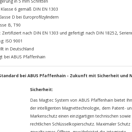
ngerung in 5 mm Schritten
t: Klasse 6 gemäß DIN EN 1303
Klasse D bei Europrofilzylindern
asse B, T90
ng: Zertifiziert nach DIN EN 1303 und gefertigt nach DIN 18252, Ser
ung: ISO 9001
llt in Deutschland
igt bei ABUS Pfaffenhain
tandard bei ABUS Pfaffenhain - Zukunft mit Sicherheit und 
Sicherheit:
Das Magtec System von ABUS Pfaffenhain bietet Ih
der intelligenten Magnettechnologie, dem Patent- u
Markenschutz einen einzigartigen technischen sowie
rechtlichen Schlüsselkopierschutz. Maximaler Schutz
gewaltsames Öffnen, gewährleistet die integrierte