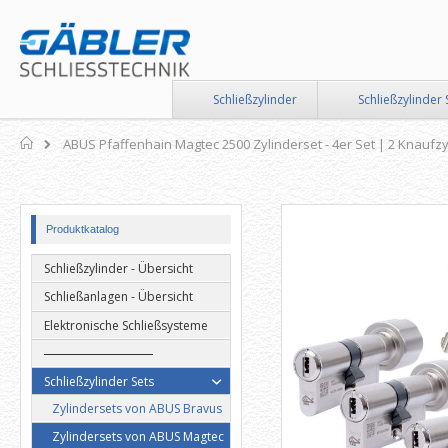
Direkt
zum
Inhalt
Schließzylinder
Schließzylinder 
Home
ABUS Pfaffenhain Magtec 2500 Zylinderset - 4er Set | 2 Knaufzyl
Zum
Zum
Produktkatalog
Ende
Anfang
der
der
Schließzylinder - Übersicht
Bildergalerie
Bildergalerie
springen
springen
Schließanlagen - Übersicht
Elektronische Schließsysteme
Schließzylinder Sets
Zylindersets von ABUS Bravus
Zylindersets von ABUS Magtec