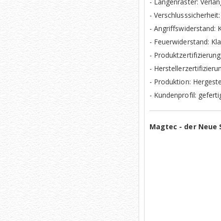
- Längenraster: Verlä
- Verschlusssicherhei
- Angriffswiderstand: 
- Feuerwiderstand: Kl
- Produktzertifizieru
- Herstellerzertifizier
- Produktion: Hergeste
- Kundenprofil: gefert
Magtec - der Neue S