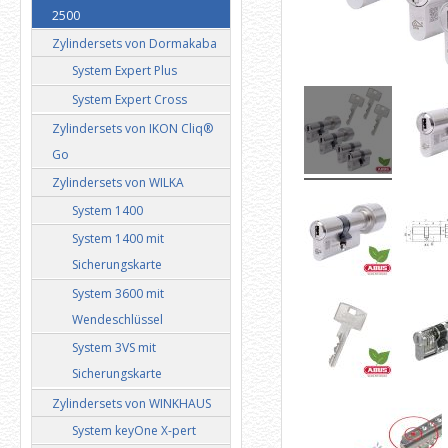
2500
Zylindersets von Dormakaba
System Expert Plus
System Expert Cross
Zylindersets von IKON Cliq®
Go
Zylindersets von WILKA
System 1400
System 1400 mit
Sicherungskarte
System 3600 mit
Wendeschlüssel
System 3VS mit
Sicherungskarte
Zylindersets von WINKHAUS
System keyOne X-pert