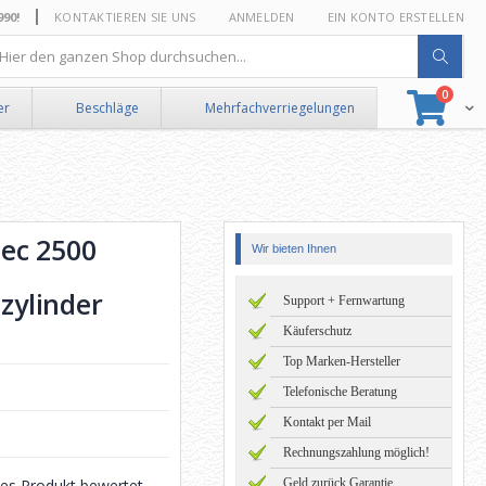
0!
KONTAKTIEREN SIE UNS
ANMELDEN
EIN KONTO ERSTELLEN
he
Artikel
0
Suche
Ware
er
Beschläge
Mehrfachverriegelungen
ec 2500
Wir bieten Ihnen
lzylinder
Support + Fernwartung
Käuferschutz
Top Marken-Hersteller
Telefonische Beratung
Kontakt per Mail
Rechnungszahlung möglich!
eses Produkt bewertet
Geld zurück Garantie