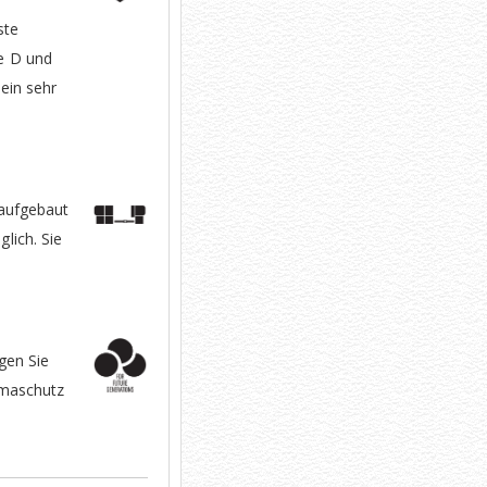
ste
e D und
 ein sehr
 aufgebaut
lich. Sie
gen Sie
imaschutz