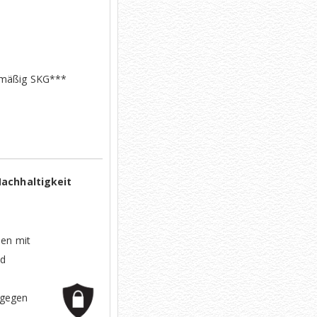
ienmäßig SKG***
Nachhaltigkeit
nen mit
nd
 gegen